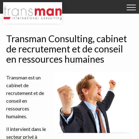
Aller directement à la navigation
OFFRES D'EMPLOI
Aller directement au contenu
DÉPOSER VOTRE CV
RECRUTEURS
Transman Consulting, cabinet
Qui sommes-nous ?
de recrutement et de conseil
en ressources humaines
Contact
Transman est un
cabinet de
recrutement et de
conseil en
ressources
humaines.
Il intervient dans le
secteur privé à